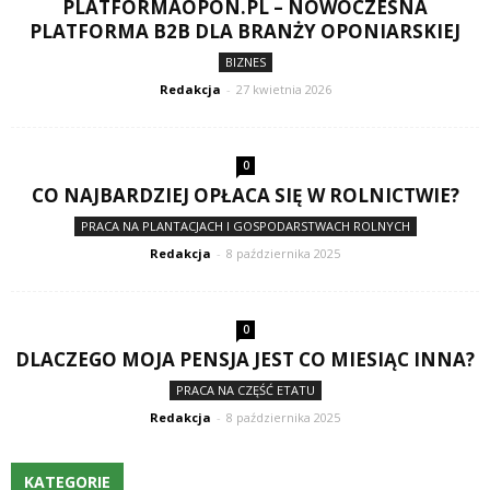
PLATFORMAOPON.PL – NOWOCZESNA
PLATFORMA B2B DLA BRANŻY OPONIARSKIEJ
BIZNES
Redakcja
-
27 kwietnia 2026
0
CO NAJBARDZIEJ OPŁACA SIĘ W ROLNICTWIE?
PRACA NA PLANTACJACH I GOSPODARSTWACH ROLNYCH
Redakcja
-
8 października 2025
0
DLACZEGO MOJA PENSJA JEST CO MIESIĄC INNA?
PRACA NA CZĘŚĆ ETATU
Redakcja
-
8 października 2025
KATEGORIE