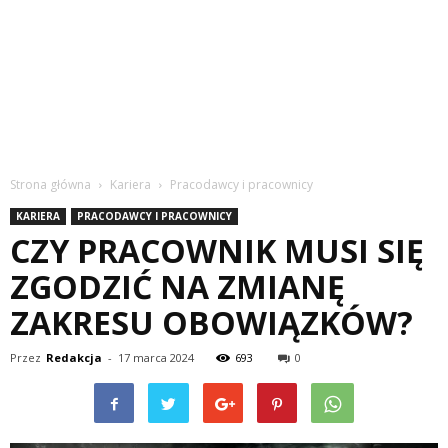
Strona główna
Kariera
Pracodawcy i pracownicy
KARIERA
PRACODAWCY I PRACOWNICY
CZY PRACOWNIK MUSI SIĘ
ZGODZIĆ NA ZMIANĘ
ZAKRESU OBOWIĄZKÓW?
Przez
Redakcja
-
17 marca 2024
693
0