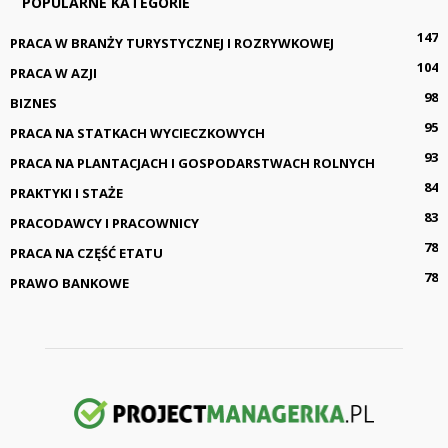
POPULARNE KATEGORIE
147
PRACA W BRANŻY TURYSTYCZNEJ I ROZRYWKOWEJ
104
PRACA W AZJI
98
BIZNES
95
PRACA NA STATKACH WYCIECZKOWYCH
93
PRACA NA PLANTACJACH I GOSPODARSTWACH ROLNYCH
84
PRAKTYKI I STAŻE
83
PRACODAWCY I PRACOWNICY
78
PRACA NA CZĘŚĆ ETATU
78
PRAWO BANKOWE