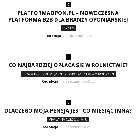
0
PLATFORMAOPON.PL – NOWOCZESNA
PLATFORMA B2B DLA BRANŻY OPONIARSKIEJ
BIZNES
Redakcja
-
27 kwietnia 2026
0
CO NAJBARDZIEJ OPŁACA SIĘ W ROLNICTWIE?
PRACA NA PLANTACJACH I GOSPODARSTWACH ROLNYCH
Redakcja
-
8 października 2025
0
DLACZEGO MOJA PENSJA JEST CO MIESIĄC INNA?
PRACA NA CZĘŚĆ ETATU
Redakcja
-
8 października 2025